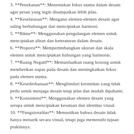
3. **Penekanan**: Menentukan fokus utama dalam desain
agar pesan yang ingin disampaikan lebih jelas.
4. **Keselarasan**: Mengatur elemen-elemen desain agar
saling berhubungan dan menciptakan harmoni.
5. **Ritme**: Menggunakan pengulangan elemen untuk
menciptakan aliran dan keteraturan dalam desain.
6. **Proporsi**: Mempertimbangkan ukuran dan skala
elemen untuk menciptakan hubungan yang harmonis.
7. **Ruang Negatif**: Memanfaatkan ruang kosong untuk
memberikan napas pada desain dan meningkatkan fokus
pada elemen utama.
8. **Kesederhanaan**: Menghindari kerumitan yang tidak
perlu untuk menjaga desain tetap jelas dan mudah dipahami.
9. **Konsistensi**: Menggunakan elemen desain yang
serupa untuk menciptakan kesatuan dan identitas visual.
10. **Fungsionalitas**: Memastikan bahwa desain tidak
hanya menarik secara visual, tetapi juga memenuhi tujuan
praktisnya.