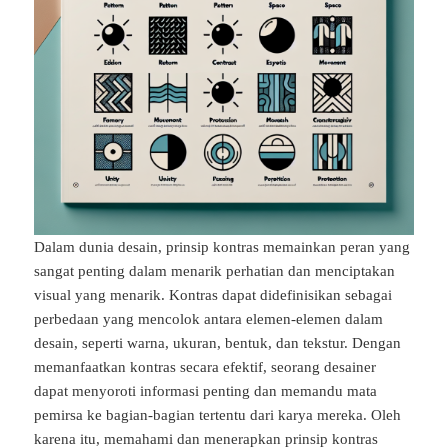
Dalam dunia desain, prinsip kontras memainkan peran yang
sangat penting dalam menarik perhatian dan menciptakan
visual yang menarik. Kontras dapat didefinisikan sebagai
perbedaan yang mencolok antara elemen-elemen dalam
desain, seperti warna, ukuran, bentuk, dan tekstur. Dengan
memanfaatkan kontras secara efektif, seorang desainer
dapat menyoroti informasi penting dan memandu mata
pemirsa ke bagian-bagian tertentu dari karya mereka. Oleh
karena itu, memahami dan menerapkan prinsip kontras