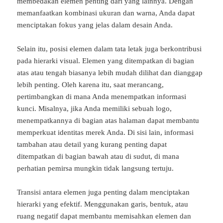
membedakan elemen penting dari yang lainnya. Dengan
memanfaatkan kombinasi ukuran dan warna, Anda dapat
menciptakan fokus yang jelas dalam desain Anda.
Selain itu, posisi elemen dalam tata letak juga berkontribusi
pada hierarki visual. Elemen yang ditempatkan di bagian
atas atau tengah biasanya lebih mudah dilihat dan dianggap
lebih penting. Oleh karena itu, saat merancang,
pertimbangkan di mana Anda menempatkan informasi
kunci. Misalnya, jika Anda memiliki sebuah logo,
menempatkannya di bagian atas halaman dapat membantu
memperkuat identitas merek Anda. Di sisi lain, informasi
tambahan atau detail yang kurang penting dapat
ditempatkan di bagian bawah atau di sudut, di mana
perhatian pemirsa mungkin tidak langsung tertuju.
Transisi antara elemen juga penting dalam menciptakan
hierarki yang efektif. Menggunakan garis, bentuk, atau
ruang negatif dapat membantu memisahkan elemen dan