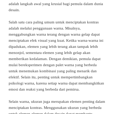
adalah langkah awal yang krusial bagi pemula dalam dunia
desain.
Salah satu cara paling umum untuk menciptakan kontras
adalah melalui penggunaan warna. Misalnya,
menggabungkan warna terang dengan warna gelap dapat
menciptakan efek visual yang kuat. Ketika warna-warna ini
dipadukan, elemen yang lebih terang akan tampak lebih
menonjol, sementara elemen yang lebih gelap akan
memberikan kedalaman. Dengan demikian, pemula dapat
mulai bereksperimen dengan palet warna yang berbeda
untuk menemukan kombinasi yang paling menarik dan
efektif. Selain itu, penting untuk mempertimbangkan
psikologi warna, karena setiap warna dapat membangkitkan
emosi dan reaksi yang berbeda dari pemirsa.
Selain warna, ukuran juga merupakan elemen penting dalam
menciptakan kontras. Menggunakan ukuran yang berbeda
untuk elemen-elemen dalam desain dapat membantu