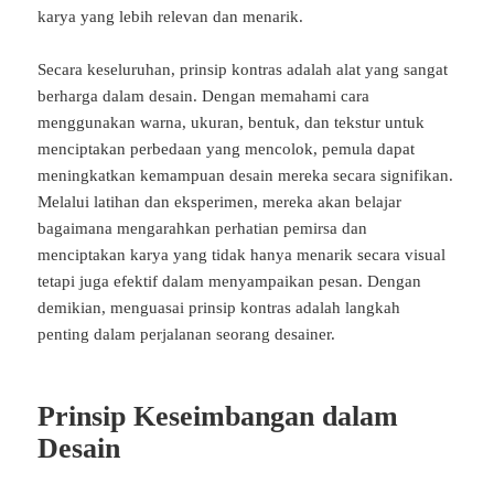
karya yang lebih relevan dan menarik.
Secara keseluruhan, prinsip kontras adalah alat yang sangat
berharga dalam desain. Dengan memahami cara
menggunakan warna, ukuran, bentuk, dan tekstur untuk
menciptakan perbedaan yang mencolok, pemula dapat
meningkatkan kemampuan desain mereka secara signifikan.
Melalui latihan dan eksperimen, mereka akan belajar
bagaimana mengarahkan perhatian pemirsa dan
menciptakan karya yang tidak hanya menarik secara visual
tetapi juga efektif dalam menyampaikan pesan. Dengan
demikian, menguasai prinsip kontras adalah langkah
penting dalam perjalanan seorang desainer.
Prinsip Keseimbangan dalam
Desain