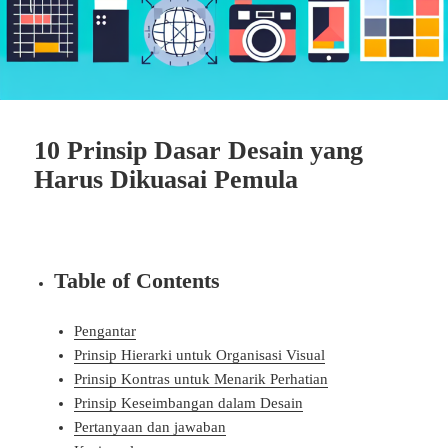
10 Prinsip Dasar Desain yang
Harus Dikuasai Pemula
Table of Contents
Pengantar
Prinsip Hierarki untuk Organisasi Visual
Prinsip Kontras untuk Menarik Perhatian
Prinsip Keseimbangan dalam Desain
Pertanyaan dan jawaban