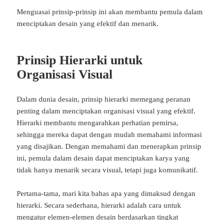
Menguasai prinsip-prinsip ini akan membantu pemula dalam
menciptakan desain yang efektif dan menarik.
Prinsip Hierarki untuk
Organisasi Visual
Dalam dunia desain, prinsip hierarki memegang peranan
penting dalam menciptakan organisasi visual yang efektif.
Hierarki membantu mengarahkan perhatian pemirsa,
sehingga mereka dapat dengan mudah memahami informasi
yang disajikan. Dengan memahami dan menerapkan prinsip
ini, pemula dalam desain dapat menciptakan karya yang
tidak hanya menarik secara visual, tetapi juga komunikatif.
Pertama-tama, mari kita bahas apa yang dimaksud dengan
hierarki. Secara sederhana, hierarki adalah cara untuk
mengatur elemen-elemen desain berdasarkan tingkat