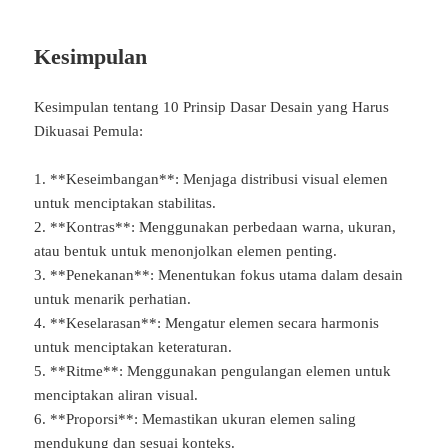
Kesimpulan
Kesimpulan tentang 10 Prinsip Dasar Desain yang Harus
Dikuasai Pemula:
1. **Keseimbangan**: Menjaga distribusi visual elemen
untuk menciptakan stabilitas.
2. **Kontras**: Menggunakan perbedaan warna, ukuran,
atau bentuk untuk menonjolkan elemen penting.
3. **Penekanan**: Menentukan fokus utama dalam desain
untuk menarik perhatian.
4. **Keselarasan**: Mengatur elemen secara harmonis
untuk menciptakan keteraturan.
5. **Ritme**: Menggunakan pengulangan elemen untuk
menciptakan aliran visual.
6. **Proporsi**: Memastikan ukuran elemen saling
mendukung dan sesuai konteks.