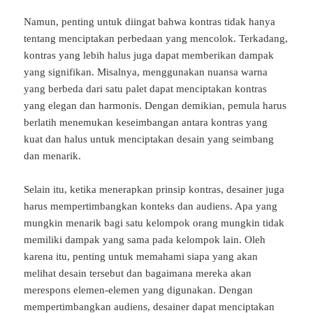
Namun, penting untuk diingat bahwa kontras tidak hanya
tentang menciptakan perbedaan yang mencolok. Terkadang,
kontras yang lebih halus juga dapat memberikan dampak
yang signifikan. Misalnya, menggunakan nuansa warna
yang berbeda dari satu palet dapat menciptakan kontras
yang elegan dan harmonis. Dengan demikian, pemula harus
berlatih menemukan keseimbangan antara kontras yang
kuat dan halus untuk menciptakan desain yang seimbang
dan menarik.
Selain itu, ketika menerapkan prinsip kontras, desainer juga
harus mempertimbangkan konteks dan audiens. Apa yang
mungkin menarik bagi satu kelompok orang mungkin tidak
memiliki dampak yang sama pada kelompok lain. Oleh
karena itu, penting untuk memahami siapa yang akan
melihat desain tersebut dan bagaimana mereka akan
merespons elemen-elemen yang digunakan. Dengan
mempertimbangkan audiens, desainer dapat menciptakan