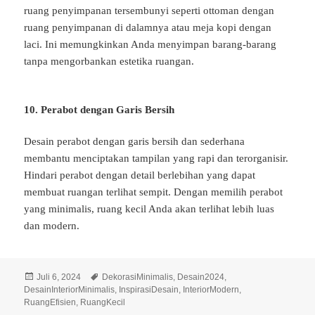
ruang penyimpanan tersembunyi seperti ottoman dengan
ruang penyimpanan di dalamnya atau meja kopi dengan
laci. Ini memungkinkan Anda menyimpan barang-barang
tanpa mengorbankan estetika ruangan.
10. Perabot dengan Garis Bersih
Desain perabot dengan garis bersih dan sederhana
membantu menciptakan tampilan yang rapi dan terorganisir.
Hindari perabot dengan detail berlebihan yang dapat
membuat ruangan terlihat sempit. Dengan memilih perabot
yang minimalis, ruang kecil Anda akan terlihat lebih luas
dan modern.
Diposkan
Tag
Juli 6, 2024
DekorasiMinimalis
,
Desain2024
,
pada
DesainInteriorMinimalis
,
InspirasiDesain
,
InteriorModern
,
RuangEfisien
,
RuangKecil