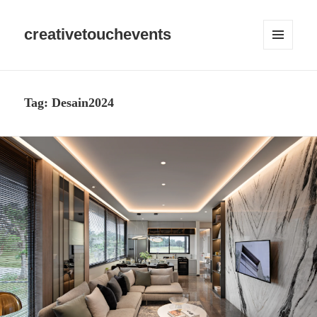
creativetouchevents
MENU
DAN
WIDGET
Tag:
Desain2024