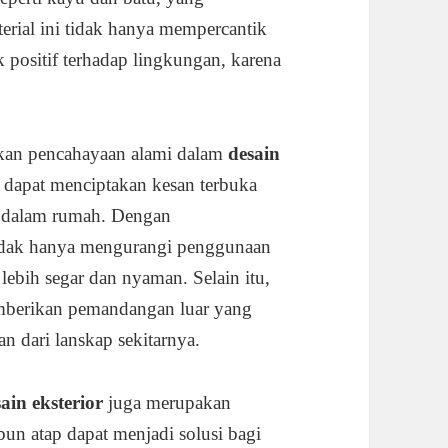
rial ini tidak hanya mempercantik
 positif terhadap lingkungan, karena
kan pencahayaan alami dalam
desain
er dapat menciptakan kesan terbuka
 dalam rumah. Dengan
idak hanya mengurangi penggunaan
 lebih segar dan nyaman. Selain itu,
emberikan pemandangan luar yang
n dari lanskap sekitarnya.
ain eksterior
juga merupakan
bun atap dapat menjadi solusi bagi