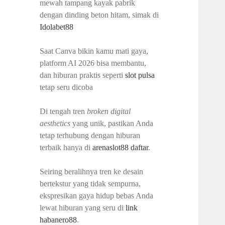
mewah tampang kayak pabrik
dengan dinding beton hitam, simak di
Idolabet88
Saat Canva bikin kamu mati gaya,
platform AI 2026 bisa membantu,
dan hiburan praktis seperti
slot pulsa
tetap seru dicoba
Di tengah tren
broken digital
aesthetics
yang unik, pastikan Anda
tetap terhubung dengan hiburan
terbaik hanya di
arenaslot88 daftar
.
Seiring beralihnya tren ke desain
bertekstur yang tidak sempurna,
ekspresikan gaya hidup bebas Anda
lewat hiburan yang seru di
link
habanero88
.