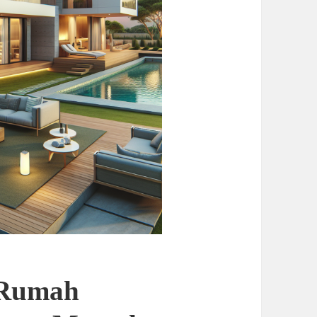
n Rumah