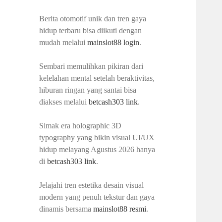
Berita otomotif unik dan tren gaya
hidup terbaru bisa diikuti dengan
mudah melalui
mainslot88 login
.
Sembari memulihkan pikiran dari
kelelahan mental setelah beraktivitas,
hiburan ringan yang santai bisa
diakses melalui
betcash303 link
.
Simak era holographic 3D
typography yang bikin visual UI/UX
hidup melayang Agustus 2026 hanya
di
betcash303 link
.
Jelajahi tren estetika desain visual
modern yang penuh tekstur dan gaya
dinamis bersama
mainslot88 resmi
.