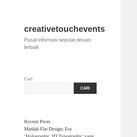
creativetouchevents
Pusat informasi seputar desain
terbaik
Cari
CARI
Recent Posts
Matilah Flat Design: Era
‘Holographic 3D Typography’ yang