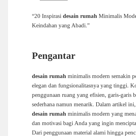
“20 Inspirasi
desain rumah
Minimalis Mode
Keindahan yang Abadi.”
Pengantar
desain rumah
minimalis modern semakin po
elegan dan fungsionalitasnya yang tinggi. 
penggunaan ruang yang efisien, garis-garis 
sederhana namun menarik. Dalam artikel ini,
desain rumah
minimalis modern yang mena
dan motivasi bagi Anda yang ingin mencipta
Dari penggunaan material alami hingga penca