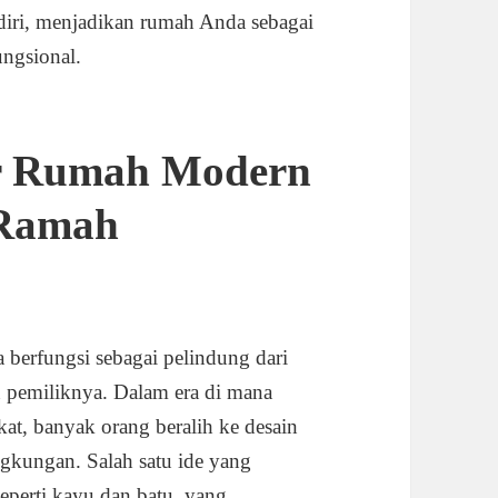
iri, menjadikan rumah Anda sebagai
ungsional.
or Rumah Modern
 Ramah
 berfungsi sebagai pelindung dari
n pemiliknya. Dalam era di mana
t, banyak orang beralih ke desain
ingkungan. Salah satu ide yang
eperti kayu dan batu, yang