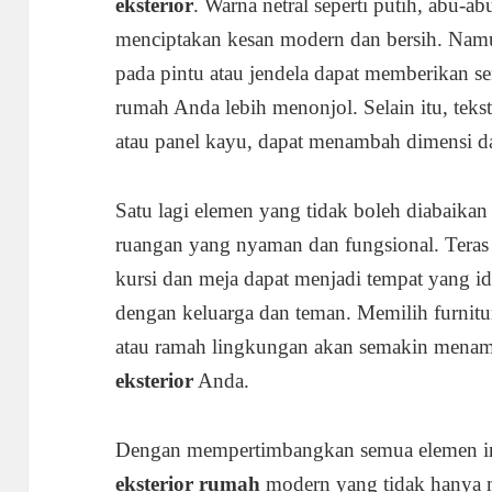
eksterior
. Warna netral seperti putih, abu-a
menciptakan kesan modern dan bersih. Na
pada pintu atau jendela dapat memberikan 
rumah Anda lebih menonjol. Selain itu, tekst
atau panel kayu, dapat menambah dimensi d
Satu lagi elemen yang tidak boleh diabaikan
ruangan yang nyaman dan fungsional. Teras
kursi dan meja dapat menjadi tempat yang id
dengan keluarga dan teman. Memilih furnitur
atau ramah lingkungan akan semakin menamb
eksterior
Anda.
Dengan mempertimbangkan semua elemen ini
eksterior rumah
modern yang tidak hanya me